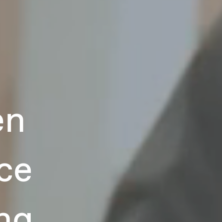
en
ice
ng