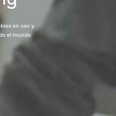
bles en uso y
odo el mundo