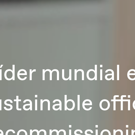
íder mundial 
stainable off
ecommissioni