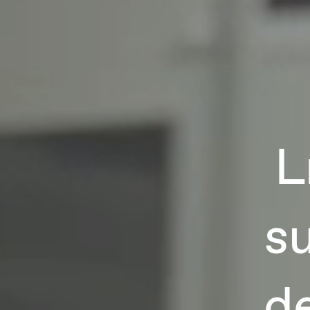
L
su
d